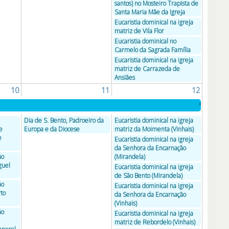
santos) no Mosteiro Trapista de
Santa Maria Mãe da Igreja
Eucaristia dominical na igreja
matriz de Vila Flor
Eucaristia dominical no
Carmelo da Sagrada Família
Eucaristia dominical na igreja
matriz de Carrazeda de
Ansiães
10
11
12
»
Dia de S. Bento, Padroeiro da
Eucaristia dominical na igreja
e
Europa e da Diocese
matriz da Moimenta (Vinhais)
e
Eucaristia dominical na igreja
da Senhora da Encarnação
ão
(Mirandela)
guel
Eucaristia dominical na igreja
de São Bento (Mirandela)
ão
Eucaristia dominical na igreja
rto
da Senhora da Encarnação
(Vinhais)
ão
Eucaristia dominical na igreja
matriz de Rebordelo (Vinhais)