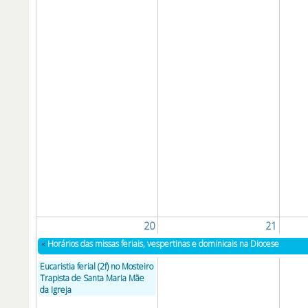
20
21
«
Horários das missas feriais, vespertinas e dominicais na Diocese
Eucaristia ferial (2f) no Mosteiro
Trapista de Santa Maria Mãe
da Igreja