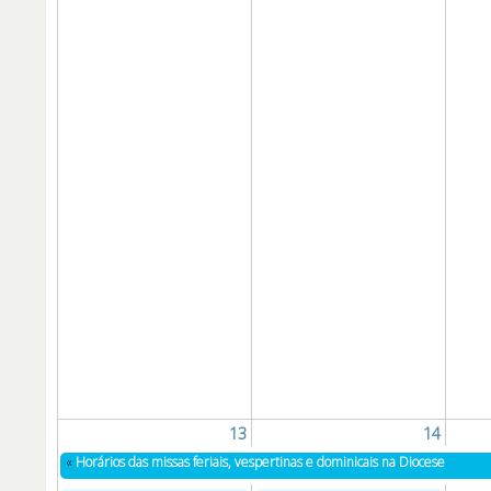
13
14
«
Horários das missas feriais, vespertinas e dominicais na Diocese