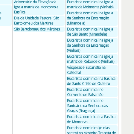
Aniversário da Elevação da
Eucaristia dominical na igreja
igreja matriz de Moncorvo a
matriz da Moimenta (Vinhais)
Basílica
e
Eucaristia dominical na igreja
e
Dia da Unidade Pastoral São
da Senhora da Encarnação
Bartolomeu dos Mártires
(Mirandela)
São Bartolomeu dos Mártires
Eucaristia dominical na igreja
de São Bento (Mirandela)
Eucaristia dominical na igreja
da Senhora da Encarnação
(Vinhais)
Eucaristia dominical na igreja
matriz de Rebordelo (Vinhais)
Vésperas e Eucaristia na
Catedral
Eucaristia dominical na Basílica
de Santo Cristo de Outeiro
Eucaristia dominical no
Convento de Balsamão
Eucaristia dominical no
Santuário da Senhora das
Graças (Bragança)
Eucaristia dominical na Basílica
de Moncorvo
Eucaristia dominical (e dias
santos) no Mosteiro Trapista de