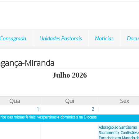
 Consagrada
Unidades Pastorais
Notícias
Docu
agança-Miranda
Julho 2026
Qua
Qui
Sex
1
2
rios das missas feriais, vespertinas e dominicais na Diocese
Adoração ao Santíssimo
Sacramento, Confissões 
Eucaristia em Macedo d