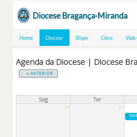
Passar para o conteúdo principal
Diocese
Bragança-Miranda
Home
Diocese
Bispo
Clero
Vida
Agenda da Diocese | Diocese Br
« ANTERIOR
Seg
Ter
29
30
«
Horá