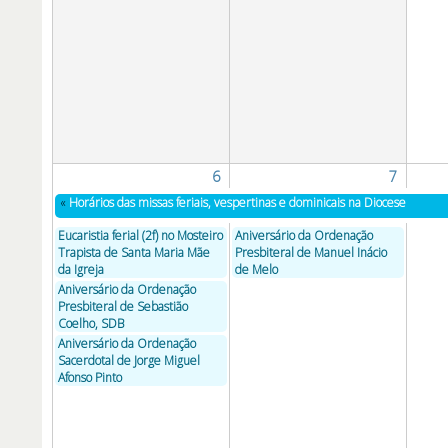
6
7
«
Horários das missas feriais, vespertinas e dominicais na Diocese
Eucaristia ferial (2f) no Mosteiro
Aniversário da Ordenação
Trapista de Santa Maria Mãe
Presbiteral de Manuel Inácio
da Igreja
de Melo
Aniversário da Ordenação
Presbiteral de Sebastião
Coelho, SDB
Aniversário da Ordenação
Sacerdotal de Jorge Miguel
Afonso Pinto