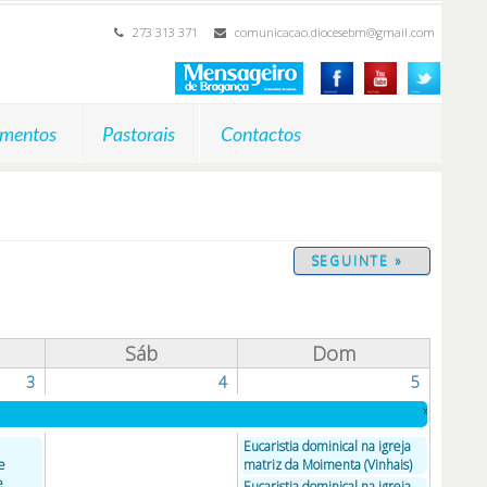
273 313 371
comunicacao.diocesebm@gmail.com
mentos
Pastorais
Contactos
SEGUINTE »
Sáb
Dom
3
4
5
»
Eucaristia dominical na igreja
e
matriz da Moimenta (Vinhais)
e
Eucaristia dominical na igreja