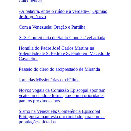
Catequética»
«A palavra, entre o ruído e a verdade» | Opinião
de Jorge Novo
Com a Venezuela: Oração e Partilha
XIX Conferência de Santo Condestável adiada
Homilia do Padre José Carlos Martins na
Solenidade de S. Pedro e S. Paulo em Macedo de
Cavaleiros
Passeio do clero do arciprestado de Miranda
Jornadas Missionárias em Fátima
Novos vogais da Comissão Episcopal apontam
«catecumenado e formação» como prioridades
para os próximos anos
Sismo na Venezuela: Conferência Episcopal
Portuguesa manifesta proximidade para com as
populações afetadas