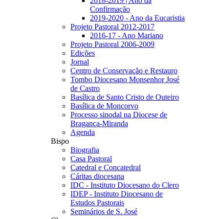
2018-2019 | Ano da
Confirmação
2019-2020 - Ano da Eucaristia
Projeto Pastoral 2012-2017
2016-17 - Ano Mariano
Projeto Pastoral 2006-2009
Edições
Jornal
Centro de Conservação e Restauro
Tombo Diocesano Monsenhor José
de Castro
Basílica de Santo Cristo de Outeiro
Basílica de Moncorvo
Processo sinodal na Diocese de
Bragança-Miranda
Agenda
Bispo
Biografia
Casa Pastoral
Catedral e Concatedral
Cáritas diocesana
IDC - Instituto Diocesano do Clero
IDEP - Instituto Diocesano de
Estudos Pastorais
Seminários de S. José