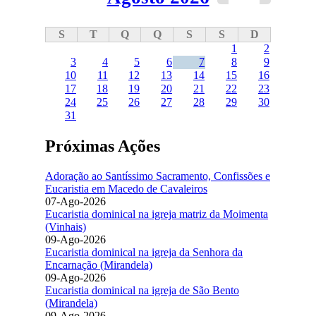
S
T
Q
Q
S
S
D
1
2
3
4
5
6
7
8
9
10
11
12
13
14
15
16
17
18
19
20
21
22
23
24
25
26
27
28
29
30
31
Próximas Ações
Adoração ao Santíssimo Sacramento, Confissões e
Eucaristia em Macedo de Cavaleiros
07-Ago-2026
Eucaristia dominical na igreja matriz da Moimenta
(Vinhais)
09-Ago-2026
Eucaristia dominical na igreja da Senhora da
Encarnação (Mirandela)
09-Ago-2026
Eucaristia dominical na igreja de São Bento
(Mirandela)
09-Ago-2026