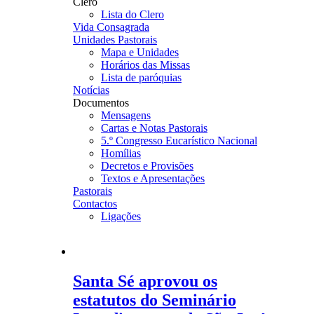
Clero
Lista do Clero
Vida Consagrada
Unidades Pastorais
Mapa e Unidades
Horários das Missas
Lista de paróquias
Notícias
Documentos
Mensagens
Cartas e Notas Pastorais
5.º Congresso Eucarístico Nacional
Homílias
Decretos e Provisões
Textos e Apresentações
Pastorais
Contactos
Ligações
Santa Sé aprovou os
estatutos do Seminário