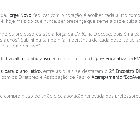
nda,
Jorge Novo
, “educar com o coração é acolher cada aluno como
é, hoje mais do que nunca, ser presença que semeia paz e cuida d
entre os professores são a força da EMRC na Diocese, pois é na p
 alunos”. Sublinhou também “a importância de cada docente se s
 pelo compromisso”.
do
trabalho colaborativo
entre docentes e da
presença ativa da E
s para o ano letivo
,
entre as quais se destacam o
2.º Encontro 
o com os Diretores e Associação de Pais, o
Acampamento “EcoAventu
o o compromisso de união e colaboração renovada dos professore