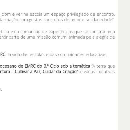
 dom e ver na escola um espaço privilegiado de encontro,
a criação com gestos concretos de amor e solidariedade”.
artilha e na comunhão de experiências que se constrói uma
entir parte de uma missão comum, animada pela alegria de
MRC
na vida das escolas e das comunidades educativas.
Diocesano de EMRC do 3.º Ciclo sob a temática
“A terra que
ra – Cultivar a Paz, Cuidar da Criação”
, e várias iniciativas
s
.