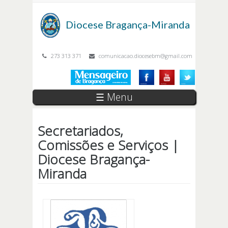
Passar para o conteúdo principal
Diocese
Bragança-Miranda
273 313 371
comunicacao.diocesebm@gmail.com
☰ Menu
Secretariados,
Comissões e Serviços |
Diocese Bragança-
Miranda