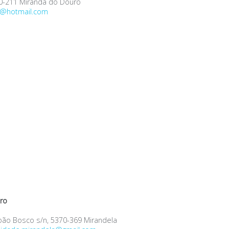
10-211 Miranda do Douro
@hotmail.com
ro
 João Bosco s/n, 5370-369 Mirandela