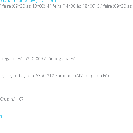
nidade.mirandela@gmail.com
.ª feira (09h30 às 13h00), 4.ª feira (14h30 às 18h00), 5.ª feira (09h30
ândega da Fé, 5350-009 Alfândega da Fé
, Largo da Igreja, 5350-312 Sambade (Alfândega da Fé)
Cruz, n.º 107
m