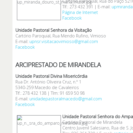
Cartório Paroquial, Rua do Paço 52
Tlf.: 273 432 391 | E-mail:
upmiranda
Página de Internet
Facebook
Unidade Pastoral Senhora da Visitação
Cartório Paroquial, Rua Mendo Rufino, Vimioso
E-mail:
upnsr.visitacaovimioso@gmail.com
Facebook
ARCIPRESTADO DE MIRANDELA
Unidade Pastoral Divina Misericórdia
Rua Dr. António Oliveira Cruz, n.º 1
5340-259 Macedo de Cavaleiros
Tlf.: 278 432 138 | Tlm: 91 659 50 98
E-mail:
unidadepastoralmacedo@gmail.com
Facebook
Unidade Pastoral Senhora do Ampa
Cartório Pastoral de Mirandela
Centro Juvenil Salesiano, Rua de S.