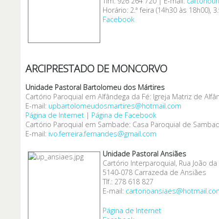
Tlm: 926 264 720 | E-mail:
cartoriou
Horário: 2.ª feira (14h30 às 18h00), 3
Facebook
ARCIPRESTADO DE MONCORVO
Unidade Pastoral Bartolomeu dos Mártires
Cartório Paroquial em Alfândega da Fé: Igreja Matriz de Alf
E-mail:
upbartolomeudosmartires@hotmail.com
Página de Internet
|
Página de Facebook
Cartório Paroquial em Sambade:
Casa Paroquial de Sambade
E-mail:
ivo.ferreira.fernandes@gmail.com
Unidade Pastoral Ansiães
Cartório Interparoquial, Rua João da 
5140-078 Carrazeda de Ansiães
Tlf.: 278 618 827
E-mail:
cartorioansiaes@hotmail.co
Página de Internet