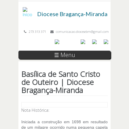
Passar para o conteúdo principal
Diocese
Bragança-Miranda
273 313 371
comunicacao.diocesebm@gmail.com
☰ Menu
Basílica de Santo Cristo
de Outeiro | Diocese
Bragança-Miranda
Nota Histórica:
Iniciada a construção em 1698 em resultado
de um milagre ocorrido numa pequena capela