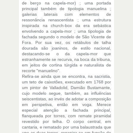
de berço na capela-mor) ; uma portada
principal também de tipologia manuelina ;
galerias laterais com elementos de
ressonância renascentista ; uma estrutura
inspirada na church-box da era sebástica
envolvendo a capela-mor ; uma tipologia de
fachada segundo o modelo de São Vicente de
Fora. Por sua vez, os retábulos de talha
dourada são joaninos, de estilo nacional,
destacando-se o da capela-mor que
estranhamente se recurva, na boca da tribuna,
em jeitos de cortina túrgida e naturalista de
recorte "manuelino".
Refira-se ainda que se encontra, na sacristia,
um teto de caixotões, executado em 1768 por
um pintor de Valladolid, Damião Bustamante,
cujo modelo segue, também, as influências
seiscentistas, ao invés de adotar a composição
em perspetiva, então em voga. Merece
especial atenção a fachada principal,
flanqueada por torres, com remate piramidal
revestido por telha. O corpo central, em
cantaria, e rematado por uma balaustrada que
une as duas torres, organiza-se em função do