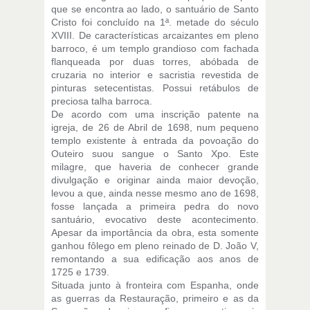
que se encontra ao lado, o santuário de Santo
Cristo foi concluído na 1ª. metade do século
XVIII. De características arcaizantes em pleno
barroco, é um templo grandioso com fachada
flanqueada por duas torres, abóbada de
cruzaria no interior e sacristia revestida de
pinturas setecentistas. Possui retábulos de
preciosa talha barroca.
De acordo com uma inscrição patente na
igreja, de 26 de Abril de 1698, num pequeno
templo existente à entrada da povoação do
Outeiro suou sangue o Santo Xpo. Este
milagre, que haveria de conhecer grande
divulgação e originar ainda maior devoção,
levou a que, ainda nesse mesmo ano de 1698,
fosse lançada a primeira pedra do novo
santuário, evocativo deste acontecimento.
Apesar da importância da obra, esta somente
ganhou fôlego em pleno reinado de D. João V,
remontando a sua edificação aos anos de
1725 e 1739.
Situada junto à fronteira com Espanha, onde
as guerras da Restauração, primeiro e as da