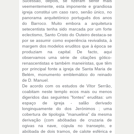
Sucessão, depois, se fizeram sentir mais
veementemente, esta imponente e grandiosa
igreja constitui um caso raro, senão único, no
panorama arquitetónico português dos anos
do Barroco. Muito embora a arquitetura
setecentista tenha sido marcada por um forte
eclectismo, Santo Cristo do Outeiro destaca-se
por se assumir como experiência revivalista, à
margem dos modelos eruditos que à época se
produziam na capital. De facto, aqui
observamos uma série de citações gótico-
renascentistas e também maneiristas, que têm
por principal fonte a igreja de Santa Maria de
Belém, monumento emblemático do reinado
de D. Manuel.
De acordo com os estudos de Vítor Serrão,
coabitam neste templo ecos mais ou menos
digeridos das seguintes "fontes" eruditas: um
espaço de igreja - salão derivado
longinquamente do dos Jerónimos ; uma
cobertura de tipologia "manuelina" da mesma
derivação (com abóbadas de cruzaria de
ogivas na nave, cúpula no transepto, e
abóbada de dois tramos, de calote esférica e