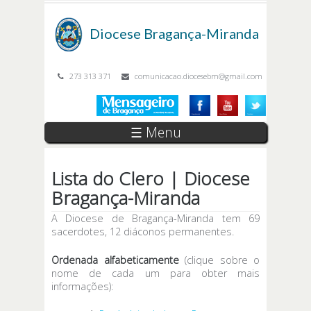
Passar para o conteúdo principal
Diocese
Bragança-Miranda
273 313 371
comunicacao.diocesebm@gmail.com
☰ Menu
Lista do Clero | Diocese
Bragança-Miranda
A Diocese de Bragança-Miranda tem 69
sacerdotes, 12 diáconos permanentes.
Ordenada alfabeticamente
(clique sobre o
nome de cada um para obter mais
informações):