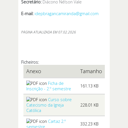
Secretário:
Diácono Nélson Vale
E-mail:
idepbragancamiranda@gmail.com
PÁGINA ATUALIZADA EM 07.02.2026
Ficheiros:
Anexo
Tamanho
Ficha de
161.13 KB
Inscrição - 2.º semestre
Curso sobre
Catecismo da Igreja
228.01 KB
Católica
Cartaz 2.º
332.23 KB
semestre