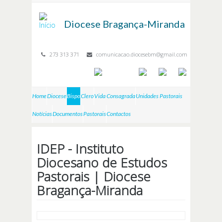
Passar para o conteúdo principal
Diocese
Bragança-Miranda
273 313 371
comunicacao.diocesebm@gmail.com
Home
Diocese
Bispo
Clero
Vida Consagrada
Unidades Pastorais
Notícias
Documentos
Pastorais
Contactos
IDEP - Instituto
Diocesano de Estudos
Pastorais | Diocese
Bragança-Miranda