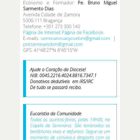
Ecónomo e Formador:
Pe. Bruno Miguel
Sarmento Dias
Avenida Cidade de Zamora
5300-111 Bragança
Telefone: +351 273 300 140
Página de Internet
Página de Facebook
E-mails:
seminariosaojosebm@gmail.com
|
preseminariobm@gmail.com
GPS: 41º48'27"N 6º45'15"W
Ajude o Coração da Diocese!
NIB: 0045.2216.4024.8816.7347.1
Donativos dedutíveis em IRS/IRC
De tudo se passará recibo.
Eucaristia da Comunidade
Todas as quintas-feiras, pelas 19h00, na
Capela do Seminário. São lembrados os
benfeitores vivos e defuntos. Segue-se um
momento de convívio e desporto com os