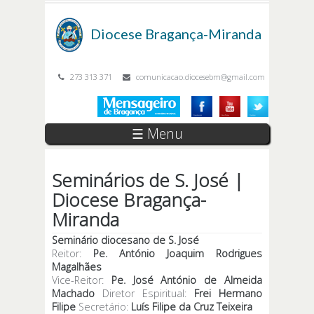
Passar para o conteúdo principal
Diocese
Bragança-Miranda
273 313 371
comunicacao.diocesebm@gmail.com
☰ Menu
Seminários de S. José |
Diocese Bragança-
Miranda
Seminário diocesano de S. José
Reitor:
Pe. António Joaquim Rodrigues
Magalhães
Vice-Reitor:
Pe. José António de Almeida
Machado
Diretor Espiritual:
Frei Hermano
Filipe
Secretário:
Luís Filipe da Cruz Teixeira