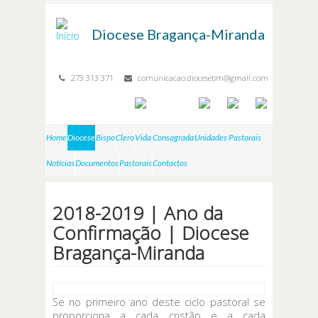
Passar para o conteúdo principal
Diocese
Bragança-Miranda
273 313 371
comunicacao.diocesebm@gmail.com
Home
Diocese
Bispo
Clero
Vida Consagrada
Unidades Pastorais
Notícias
Documentos
Pastorais
Contactos
2018-2019 | Ano da
Confirmação | Diocese
Bragança-Miranda
Se no primeiro ano deste ciclo pastoral se
proporciona a cada cristão e a cada