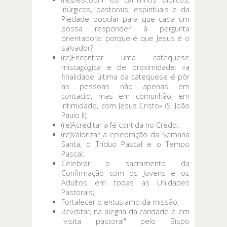
litúrgicos, pastorais, espirituais e da
Piedade popular para que cada um
possa responder à pergunta
orientadora: porque é que Jesus é o
salvador?
(re)Encontrar uma catequese
mistagógica e de proximidade: «a
finalidade última da catequese é pôr
as pessoas não apenas em
contacto, mas em comunhão, em
intimidade, com Jesus Cristo» (S. João
Paulo II);
(re)Acreditar a fé contida no Credo;
(re)Valorizar a celebração da Semana
Santa, o Tríduo Pascal e o Tempo
Pascal;
Celebrar o sacramento da
Confirmação com os Jovens e os
Adultos em todas as Unidades
Pastorais;
Fortalecer o entusiamo da missão;
Revisitar, na alegria da caridade e em
"visita pastoral" pelo Bispo