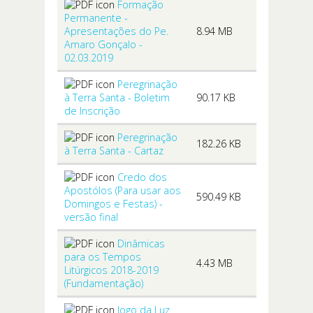
Formação
Permanente -
Apresentações do Pe.
8.94 MB
Amaro Gonçalo -
02.03.2019
Peregrinação
à Terra Santa - Boletim
90.17 KB
de Inscrição
Peregrinação
182.26 KB
à Terra Santa - Cartaz
Credo dos
Apostólos (Para usar aos
590.49 KB
Domingos e Festas) -
versão final
Dinâmicas
para os Tempos
4.43 MB
Litúrgicos 2018-2019
(Fundamentação)
Jogo da Luz