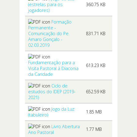
(estrelas para os
360.75 KB
jogadores)
Formação
Permanente -
Comunicação do Pe.
831.71 KB
Amaro Gonçalo -
02.03.2019
Fundamentação para a
613.23 KB
Visita Pastoral à Diaconia
da Caridade
Ciclo de
estudos do IDEP (2019-
652.59 KB
2021)
Jogo da Luz
1.85 MB
(tabuleiro)
Livro Abertura
1.77 MB
Ano Pastoral