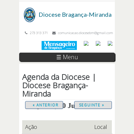
Passar para o conteúdo principal
Diocese
Bragança-Miranda
273 313 371
comunicacao.diocesebm@gmail.com
☰ Menu
Agenda da Diocese |
Diocese Bragança-
Miranda
Quinta, 30 Julho 2026
« ANTERIOR
SEGUINTE »
Ação
Local