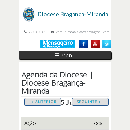
Passar para o conteúdo principal
Diocese
Bragança-Miranda
273 313 371
comunicacao.diocesebm@gmail.com
☰ Menu
Agenda da Diocese |
Diocese Bragança-
Miranda
Quarta, 15 Julho 2026
« ANTERIOR
SEGUINTE »
Ação
Local