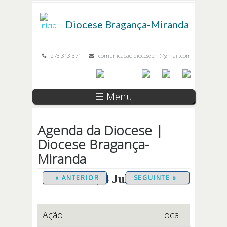
Passar para o conteúdo principal
Diocese
Bragança-Miranda
273 313 371
comunicacao.diocesebm@gmail.com
☰ Menu
Agenda da Diocese |
Diocese Bragança-
Miranda
Sábado, 4 Julho 2026
« ANTERIOR
SEGUINTE »
Ação
Local