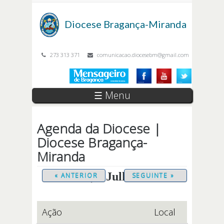
Passar para o conteúdo principal
Diocese
Bragança-Miranda
273 313 371
comunicacao.diocesebm@gmail.com
☰ Menu
Agenda da Diocese |
Diocese Bragança-
Miranda
Sexta, 3 Julho 2026
« ANTERIOR
SEGUINTE »
Ação
Local