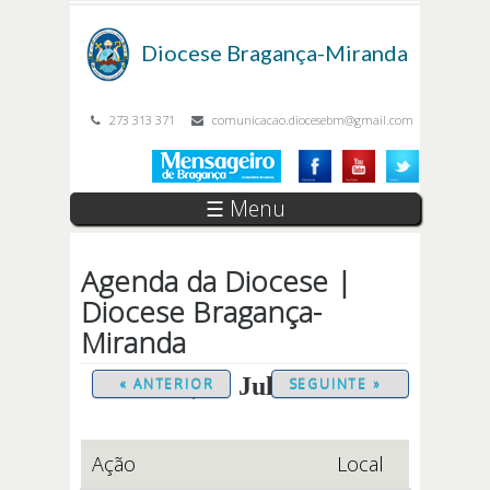
Passar para o conteúdo principal
Diocese
Bragança-Miranda
273 313 371
comunicacao.diocesebm@gmail.com
☰ Menu
Agenda da Diocese |
Diocese Bragança-
Miranda
Sexta, 10 Julho 2026
« ANTERIOR
SEGUINTE »
Ação
Local