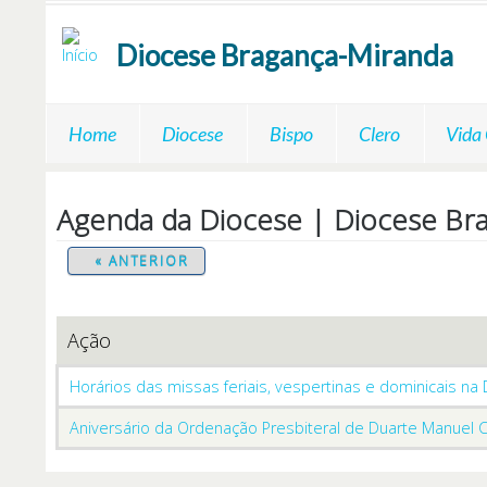
Passar para o conteúdo principal
Diocese
Bragança-Miranda
Home
Diocese
Bispo
Clero
Vida
Agenda da Diocese | Diocese Br
« ANTERIOR
Ação
Horários das missas feriais, vespertinas e dominicais na
Aniversário da Ordenação Presbiteral de Duarte Manuel 