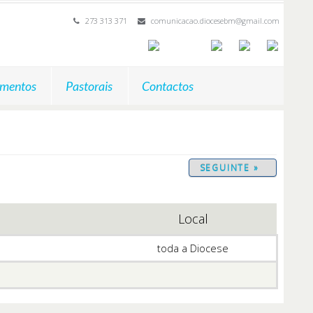
273 313 371
comunicacao.diocesebm@gmail.com
mentos
Pastorais
Contactos
SEGUINTE »
Local
toda a Diocese