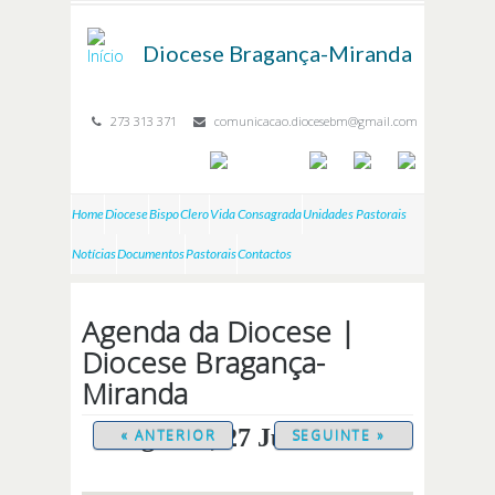
Passar para o conteúdo principal
Diocese
Bragança-Miranda
273 313 371
comunicacao.diocesebm@gmail.com
Home
Diocese
Bispo
Clero
Vida Consagrada
Unidades Pastorais
Notícias
Documentos
Pastorais
Contactos
Agenda da Diocese |
Diocese Bragança-
Miranda
Segunda, 27 Julho 2026
« ANTERIOR
SEGUINTE »