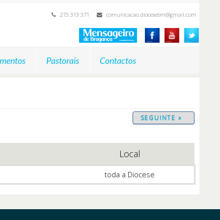
273 313 371
comunicacao.diocesebm@gmail.com
mentos
Pastorais
Contactos
SEGUINTE »
Local
toda a Diocese