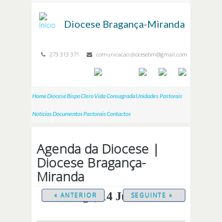
Passar para o conteúdo principal
Diocese
Bragança-Miranda
273 313 371
comunicacao.diocesebm@gmail.com
Home
Diocese
Bispo
Clero
Vida Consagrada
Unidades Pastorais
Notícias
Documentos
Pastorais
Contactos
Agenda da Diocese |
Diocese Bragança-
Miranda
Domingo, 14 Junho 2026
« ANTERIOR
SEGUINTE »