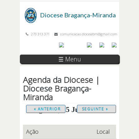
Passar para o conteúdo principal
Diocese
Bragança-Miranda
273 313 371
comunicacao.diocesebm@gmail.com
☰ Menu
Agenda da Diocese |
Diocese Bragança-
Miranda
Segunda, 15 Junho 2026
« ANTERIOR
SEGUINTE »
Ação
Local