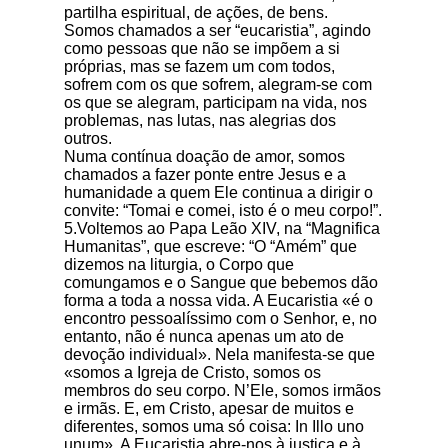
partilha espiritual, de ações, de bens.
Somos chamados a ser “eucaristia”, agindo
como pessoas que não se impõem a si
próprias, mas se fazem um com todos,
sofrem com os que sofrem, alegram-se com
os que se alegram, participam na vida, nos
problemas, nas lutas, nas alegrias dos
outros.
Numa contínua doação de amor, somos
chamados a fazer ponte entre Jesus e a
humanidade a quem Ele continua a dirigir o
convite: “Tomai e comei, isto é o meu corpo!”.
5.Voltemos ao Papa Leão XIV, na “Magnifica
Humanitas”, que escreve: “O “Amém” que
dizemos na liturgia, o Corpo que
comungamos e o Sangue que bebemos dão
forma a toda a nossa vida. A Eucaristia «é o
encontro pessoalíssimo com o Senhor, e, no
entanto, não é nunca apenas um ato de
devoção individual». Nela manifesta-se que
«somos a Igreja de Cristo, somos os
membros do seu corpo. N’Ele, somos irmãos
e irmãs. E, em Cristo, apesar de muitos e
diferentes, somos uma só coisa: In Illo uno
unum». A Eucaristia abre-nos à justiça e à