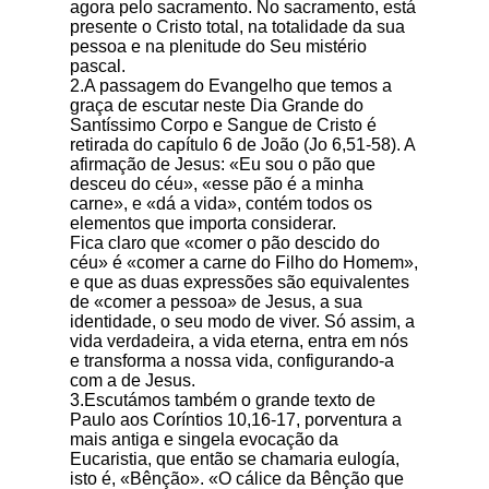
agora pelo sacramento. No sacramento, está
presente o Cristo total, na totalidade da sua
pessoa e na plenitude do Seu mistério
pascal.
2.A passagem do Evangelho que temos a
graça de escutar neste Dia Grande do
Santíssimo Corpo e Sangue de Cristo é
retirada do capítulo 6 de João (Jo 6,51-58). A
afirmação de Jesus: «Eu sou o pão que
desceu do céu», «esse pão é a minha
carne», e «dá a vida», contém todos os
elementos que importa considerar.
Fica claro que «comer o pão descido do
céu» é «comer a carne do Filho do Homem»,
e que as duas expressões são equivalentes
de «comer a pessoa» de Jesus, a sua
identidade, o seu modo de viver. Só assim, a
vida verdadeira, a vida eterna, entra em nós
e transforma a nossa vida, configurando-a
com a de Jesus.
3.Escutámos também o grande texto de
Paulo aos Coríntios 10,16-17, porventura a
mais antiga e singela evocação da
Eucaristia, que então se chamaria eulogía,
isto é, «Bênção». «O cálice da Bênção que