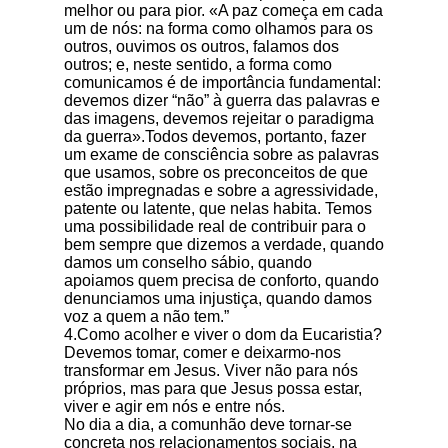
melhor ou para pior. «A paz começa em cada
um de nós: na forma como olhamos para os
outros, ouvimos os outros, falamos dos
outros; e, neste sentido, a forma como
comunicamos é de importância fundamental:
devemos dizer “não” à guerra das palavras e
das imagens, devemos rejeitar o paradigma
da guerra».Todos devemos, portanto, fazer
um exame de consciência sobre as palavras
que usamos, sobre os preconceitos de que
estão impregnadas e sobre a agressividade,
patente ou latente, que nelas habita. Temos
uma possibilidade real de contribuir para o
bem sempre que dizemos a verdade, quando
damos um conselho sábio, quando
apoiamos quem precisa de conforto, quando
denunciamos uma injustiça, quando damos
voz a quem a não tem.”
4.Como acolher e viver o dom da Eucaristia?
Devemos tomar, comer e deixarmo-nos
transformar em Jesus. Viver não para nós
próprios, mas para que Jesus possa estar,
viver e agir em nós e entre nós.
No dia a dia, a comunhão deve tornar-se
concreta nos relacionamentos sociais, na