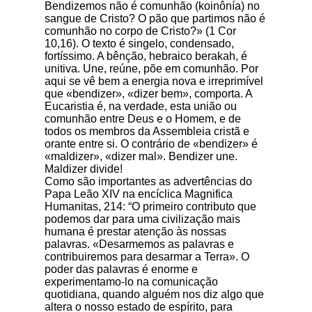
Bendizemos não é comunhão (koinônía) no
sangue de Cristo? O pão que partimos não é
comunhão no corpo de Cristo?» (1 Cor
10,16). O texto é singelo, condensado,
fortíssimo. A bênção, hebraico berakah, é
unitiva. Une, reúne, põe em comunhão. Por
aqui se vê bem a energia nova e irreprimível
que «bendizer», «dizer bem», comporta. A
Eucaristia é, na verdade, esta união ou
comunhão entre Deus e o Homem, e de
todos os membros da Assembleia cristã e
orante entre si. O contrário de «bendizer» é
«maldizer», «dizer mal». Bendizer une.
Maldizer divide!
Como são importantes as advertências do
Papa Leão XIV na encíclica Magnifica
Humanitas, 214: “O primeiro contributo que
podemos dar para uma civilização mais
humana é prestar atenção às nossas
palavras. «Desarmemos as palavras e
contribuiremos para desarmar a Terra». O
poder das palavras é enorme e
experimentamo-lo na comunicação
quotidiana, quando alguém nos diz algo que
altera o nosso estado de espírito, para