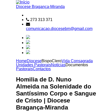
Passar para o conteúdo principal
Diocese
Bragança-Miranda
273 313 371
comunicacao.diocesebm@gmail.com
Home
Diocese
Bispo
Clero
Vida Consagrada
Unidades Pastorais
Notícias
Documentos
Pastorais
Contactos
Homilia de D. Nuno
Almeida na Solenidade do
Santíssimo Corpo e Sangue
de Cristo | Diocese
Bragança-Miranda