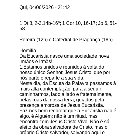
Qui, 04/06/2026 - 21:42
1 Dt 8, 2-3.14b-16ª; 1 Cor 10, 16-17; Jo 6, 51-
58
Pereira (12h) e Catedral de Bragança (18h)
Homilia
Da Eucaristia nasce uma sociedade nova
Irmãos e Irmãs!
1.Estamos unidos e reunidos à volta do
nosso único Senhor, Jesus Cristo, que por
nós parte e reparte a sua vida.
Neste dia, da Escuta da Palavra passamos à
mais alta contemplação, para a seguir
caminharmos, lado a lado e fraternalmente,
pelas ruas da nossa terra, guiados pela
presença amorosa de Jesus Eucaristia.
Faz-nos bem recordar que a Eucaristia não é
algo, é Alguém; não é um ritual, mas
encontro com Jesus Cristo Vivo. Não é só
efeito da obra salvadora de Cristo, mas o
próprio Cristo salvador, salvando aqui e