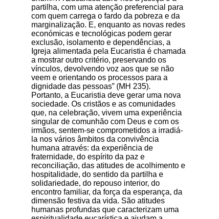
partilha, com uma atenção preferencial para
com quem carrega o fardo da pobreza e da
marginalização. E, enquanto as novas redes
económicas e tecnológicas podem gerar
exclusão, isolamento e dependências, a
Igreja alimentada pela Eucaristia é chamada
a mostrar outro critério, preservando os
vínculos, devolvendo voz aos que se não
veem e orientando os processos para a
dignidade das pessoas” (MH 235).
Portanto, a Eucaristia deve gerar uma nova
sociedade. Os cristãos e as comunidades
que, na celebração, vivem uma experiência
singular de comunhão com Deus e com os
irmãos, sentem-se comprometidos a irradiá-
la nos vários âmbitos da convivência
humana através: da experiência de
fraternidade, do espírito da paz e
reconciliação, das atitudes de acolhimento e
hospitalidade, do sentido da partilha e
solidariedade, do repouso interior, do
encontro familiar, da força da esperança, da
dimensão festiva da vida. São atitudes
humanas profundas que caracterizam uma
espiritualidade eucarística e ajudam a