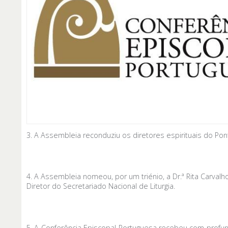
3. A Assembleia reconduziu os diretores espirituais do Pon
4. A Assembleia nomeou, por um triénio, a Dr.ª Rita Carv
Diretor do Secretariado Nacional de Liturgia.
5. A Conferência Episcopal Portuguesa recebeu com profun