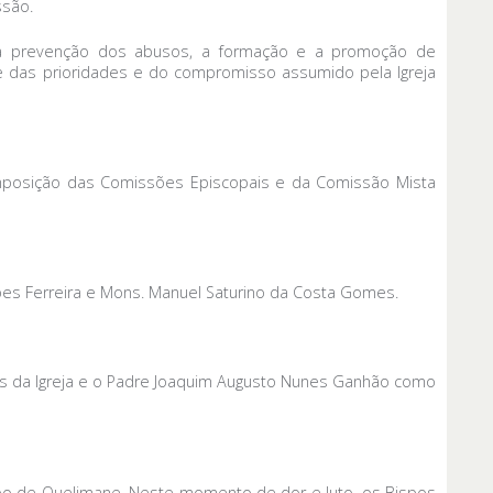
ssão.
s, a prevenção dos abusos, a formação e a promoção de
e das prioridades e do compromisso assumido pela Igreja
mposição das Comissões Episcopais e da Comissão Mista
Lopes Ferreira e Mons. Manuel Saturino da Costa Gomes.
ais da Igreja e o Padre Joaquim Augusto Nunes Ganhão como
ispo de Quelimane. Neste momento de dor e luto, os Bispos