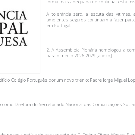
forma mais adequada de continuar esta mi
A tolerância zero, a escuta das vítima
ambientes seguros continuam a fazer part
em Portugal.
2. A Assembleia Plenária homologou a co
para o triénio 2026-2029 [anexo].
tifício Colégio Português por um novo triénio: Padre Jorge Miguel 
alho como Diretora do Secretariado Nacional das Comunicações Soci
do pesar a notícia do assassinato de D. Osório Citora Afonso, B