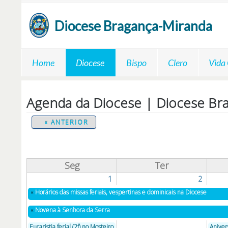
Passar para o conteúdo principal
Diocese
Bragança-Miranda
Home
Diocese
Bispo
Clero
Vida
Agenda da Diocese | Diocese Br
« ANTERIOR
Seg
Ter
1
2
«
Horários das missas feriais, vespertinas e dominicais na Diocese
«
Novena à Senhora da Serra
Eucaristia ferial (2f) no Mosteiro
Aniver