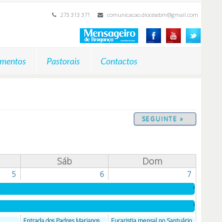
273 313 371
comunicacao.diocesebm@gmail.com
mentos
Pastorais
Contactos
SEGUINTE »
Sáb
Dom
5
6
7
»
»
Entrada dos Padres Marianos
Eucaristia mensal no Santuário