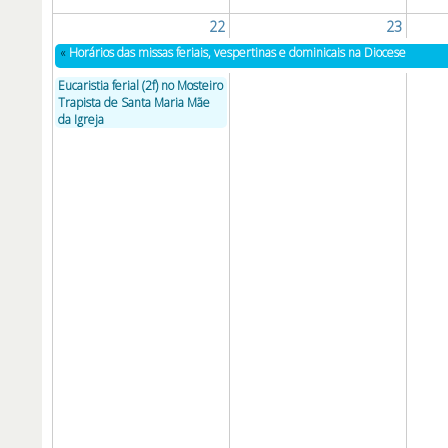
22
23
«
Horários das missas feriais, vespertinas e dominicais na Diocese
Eucaristia ferial (2f) no Mosteiro
Trapista de Santa Maria Mãe
da Igreja