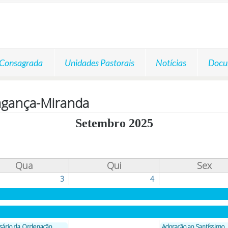
 Consagrada
Unidades Pastorais
Notícias
Docu
agança-Miranda
Setembro 2025
Qua
Qui
Sex
3
4
sário da Ordenação
Adoração ao Santíssimo