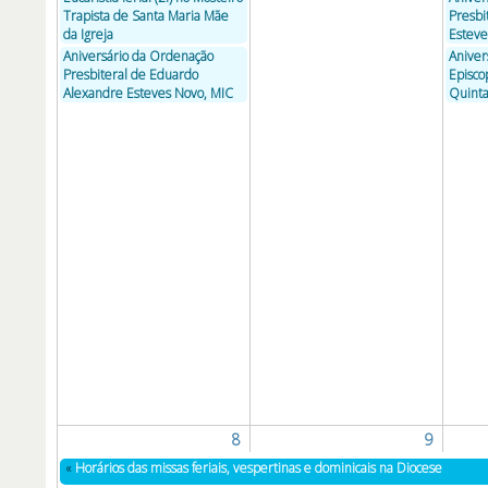
Trapista de Santa Maria Mãe
Presbi
da Igreja
Estev
Aniversário da Ordenação
Aniver
Presbiteral de Eduardo
Episco
Alexandre Esteves Novo, MIC
Quinta
8
9
«
Horários das missas feriais, vespertinas e dominicais na Diocese