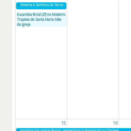
«
Novena à Senhora da Serra
Eucaristia ferial (2f) no Mosteiro
Trapista de Santa Maria Mãe
da Igreja
15
16
«
Horários das missas feriais, vespertinas e dominicais na Diocese