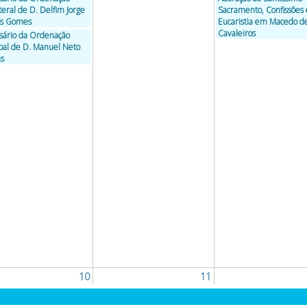
teral de D. Delfim Jorge
Sacramento, Confissões 
es Gomes
Eucaristia em Macedo d
Cavaleiros
sário da Ordenação
pal de D. Manuel Neto
s
10
11