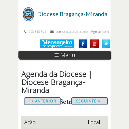
Passar para o conteúdo principal
Diocese
Bragança-Miranda
273 313 371
comunicacao.diocesebm@gmail.com
☰ Menu
Agenda da Diocese |
Diocese Bragança-
Miranda
Segunda, 1 Setembro 2025
« ANTERIOR
SEGUINTE »
Ação
Local