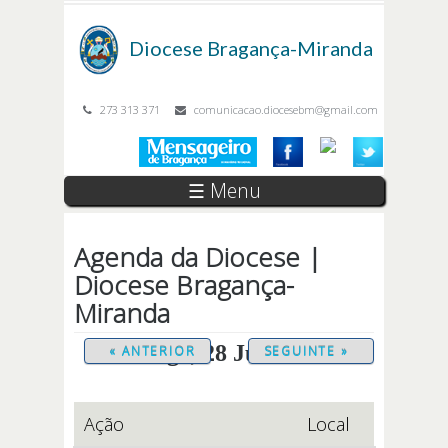
Passar para o conteúdo principal
Diocese
Bragança-Miranda
273 313 371
comunicacao.diocesebm@gmail.com
☰ Menu
Agenda da Diocese |
Diocese Bragança-
Miranda
Domingo, 28 Junho 2026
« ANTERIOR
SEGUINTE »
Ação
Local