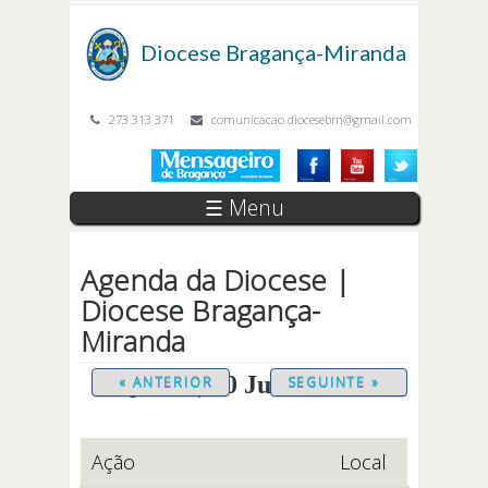
Passar para o conteúdo principal
Diocese
Bragança-Miranda
273 313 371
comunicacao.diocesebm@gmail.com
☰ Menu
Agenda da Diocese |
Diocese Bragança-
Miranda
Quarta, 10 Junho 2026
« ANTERIOR
SEGUINTE »
Ação
Local