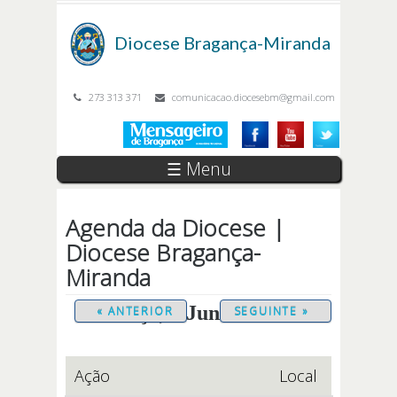
Passar para o conteúdo principal
Diocese
Bragança-Miranda
273 313 371
comunicacao.diocesebm@gmail.com
☰ Menu
Agenda da Diocese |
Diocese Bragança-
Miranda
Terça, 9 Junho 2026
« ANTERIOR
SEGUINTE »
Ação
Local