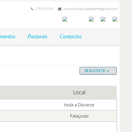
273 313 371
comunicacao.diocesebm@gmail.com
mentos
Pastorais
Contactos
SEGUINTE »
Local
toda a Diocese
Palaçoulo