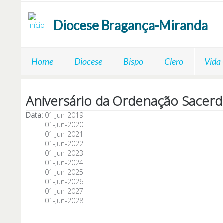
Passar para o conteúdo principal
Diocese
Bragança-Miranda
Home
Diocese
Bispo
Clero
Vida
Aniversário da Ordenação Sacerd
Data:
01-Jun-2019
01-Jun-2020
01-Jun-2021
01-Jun-2022
01-Jun-2023
01-Jun-2024
01-Jun-2025
01-Jun-2026
01-Jun-2027
01-Jun-2028