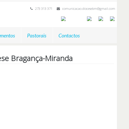
273 313 371
comunicacao.diocesebm@gmail.com
mentos
Pastorais
Contactos
cese Bragança-Miranda