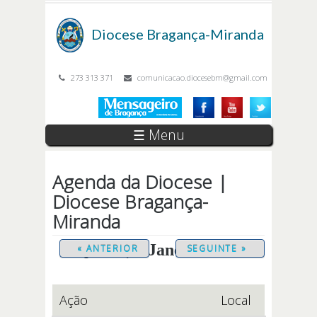
Passar para o conteúdo principal
Diocese
Bragança-Miranda
273 313 371
comunicacao.diocesebm@gmail.com
☰ Menu
Agenda da Diocese |
Diocese Bragança-
Miranda
Quinta, 1 Janeiro 2026
« ANTERIOR
SEGUINTE »
Ação
Local