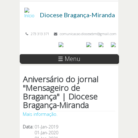
Passar para o conteúdo principal
Diocese
Bragança-Miranda
273 313 371
comunicacao.diocesebm@gmail.com
☰ Menu
Aniversário do jornal
"Mensageiro de
Bragança" | Diocese
Bragança-Miranda
Mais informação.
Data:
01-Jan-2019
01-Jan-2020