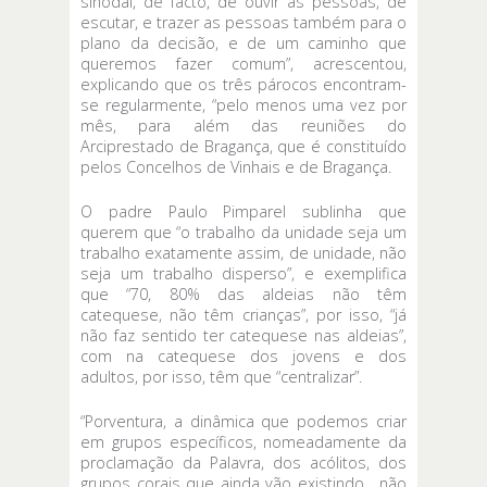
sinodal, de facto, de ouvir as pessoas, de
escutar, e trazer as pessoas também para o
plano da decisão, e de um caminho que
queremos fazer comum”, acrescentou,
explicando que os três párocos encontram-
se regularmente, “pelo menos uma vez por
mês, para além das reuniões do
Arciprestado de Bragança, que é constituído
pelos Concelhos de Vinhais e de Bragança.
O padre Paulo Pimparel sublinha que
querem que “o trabalho da unidade seja um
trabalho exatamente assim, de unidade, não
seja um trabalho disperso”, e exemplifica
que “70, 80% das aldeias não têm
catequese, não têm crianças”, por isso, “já
não faz sentido ter catequese nas aldeias”,
com na catequese dos jovens e dos
adultos, por isso, têm que “centralizar”.
“Porventura, a dinâmica que podemos criar
em grupos específicos, nomeadamente da
proclamação da Palavra, dos acólitos, dos
grupos corais que ainda vão existindo, não