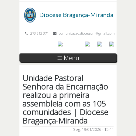
Passar para o conteúdo principal
Diocese
Bragança-Miranda
273 313 371
comunicacao.diocesebm@gmail.com
☰ Menu
Unidade Pastoral
Senhora da Encarnação
realizou a primeira
assembleia com as 105
comunidades | Diocese
Bragança-Miranda
Seg, 19/01/2026 - 15:44