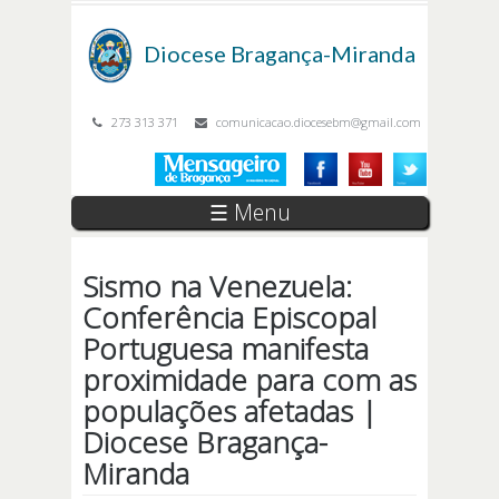
Passar para o conteúdo principal
Diocese
Bragança-Miranda
273 313 371
comunicacao.diocesebm@gmail.com
☰ Menu
Sismo na Venezuela:
Conferência Episcopal
Portuguesa manifesta
proximidade para com as
populações afetadas |
Diocese Bragança-
Miranda