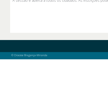
A sessão é aberta a todos os cidadãos. As inscrições pode
© Diocese Bragança-Miranda