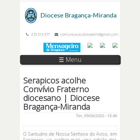
Passar para o conteúdo principal
Diocese
Bragança-Miranda
273 313 371
comunicacao.diocesebm@gmail.com
☰ Menu
Serapicos acolhe
Convívio Fraterno
diocesano | Diocese
Bragança-Miranda
Ter, 09/06/2026 - 13:46
O Santuário de Nossa Senhora do Aviso, em
Serapicos, vai acolher mais uma edição dos