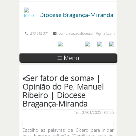
Passar para o conteúdo principal
Diocese
Bragança-Miranda
273 313 371
comunicacao.diocesebm@gmail.com
☰ Menu
«Ser fator de soma» |
Opinião do Pe. Manuel
Ribeiro | Diocese
Bragança-Miranda
Ter, 07/01/2025 - 09:56
Escolho as palavras de Cícero para iniciar
esta humilde reflexão: “Certifica-te que és