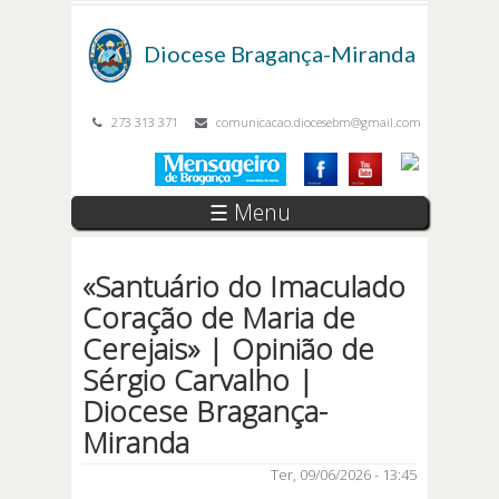
Passar para o conteúdo principal
Diocese
Bragança-Miranda
273 313 371
comunicacao.diocesebm@gmail.com
☰ Menu
«Santuário do Imaculado
Coração de Maria de
Cerejais» | Opinião de
Sérgio Carvalho |
Diocese Bragança-
Miranda
Ter, 09/06/2026 - 13:45