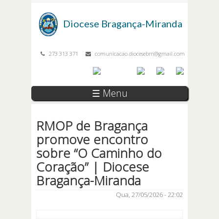
Passar para o conteúdo principal
Diocese
Bragança-Miranda
273 313 371
comunicacao.diocesebm@gmail.com
☰ Menu
RMOP de Bragança
promove encontro
sobre “O Caminho do
Coração” | Diocese
Bragança-Miranda
Qua, 27/05/2026 - 22:02