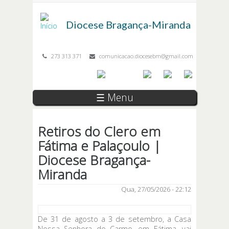
Passar para o conteúdo principal
Diocese
Bragança-Miranda
273 313 371
comunicacao.diocesebm@gmail.com
☰ Menu
Retiros do Clero em
Fátima e Palaçoulo |
Diocese Bragança-
Miranda
Qua, 27/05/2026 - 22:12
De 31 de agosto a 3 de setembro, a Casa
Nossa Senhora do Carmo, em Fátima, vai