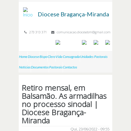
Passar para o conteúdo principal
Diocese
Bragança-Miranda
273 313 371
comunicacao.diocesebm@gmail.com
Home
Diocese
Bispo
Clero
Vida Consagrada
Unidades Pastorais
Notícias
Documentos
Pastorais
Contactos
Retiro mensal, em
Balsamão. As armadilhas
no processo sinodal |
Diocese Bragança-
Miranda
Qui, 23/06/2022 - 09:55