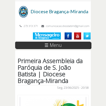
Passar para o conteúdo principal
Diocese
Bragança-Miranda
273 313 371
comunicacao.diocesebm@gmail.com
☰ Menu
Primeira Assembleia da
Paróquia de S. João
Batista | Diocese
Bragança-Miranda
Seg, 23/06/2025 - 20:58