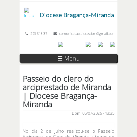
Passar para o conteúdo principal
Diocese
Bragança-Miranda
273 313 371
comunicacao.diocesebm@gmail.com
☰ Menu
Passeio do clero do
arciprestado de Miranda
| Diocese Bragança-
Miranda
Dom, 05/07/2026 - 13:35
No dia 2 de julho realizou-se o Passeio
Arciprestal do Clero de Miranda, a terras de