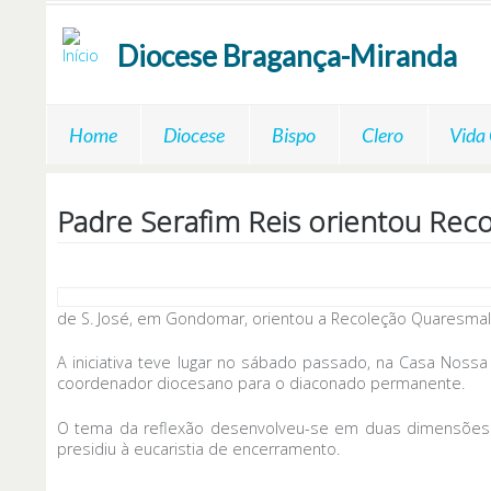
Passar para o conteúdo principal
Diocese
Bragança-Miranda
Home
Diocese
Bispo
Clero
Vida
Padre Serafim Reis orientou Rec
de S. José, em Gondomar, orientou a Recoleção Quaresma
A iniciativa teve lugar no sábado passado, na Casa Nos
coordenador diocesano para o diaconado permanente.
O tema da reflexão desenvolveu-se em duas dimensõe
presidiu à eucaristia de encerramento.