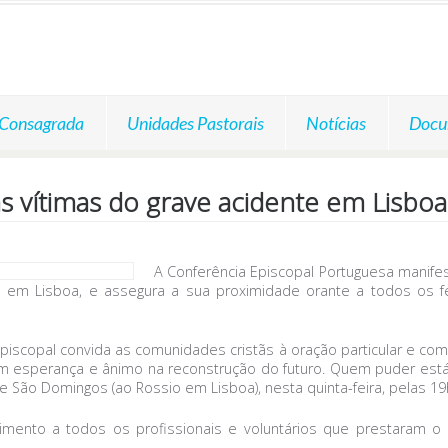
 Consagrada
Unidades Pastorais
Notícias
Docu
s vítimas do grave acidente em Lisbo
A Conferência Episcopal Portuguesa manifes
ia em Lisboa, e assegura a sua proximidade orante a todos os 
piscopal convida as comunidades cristãs à oração particular e comu
m esperança e ânimo na reconstrução do futuro. Quem puder está 
a de São Domingos (ao Rossio em Lisboa), nesta quinta-feira, pelas 19
imento a todos os profissionais e voluntários que prestaram o 