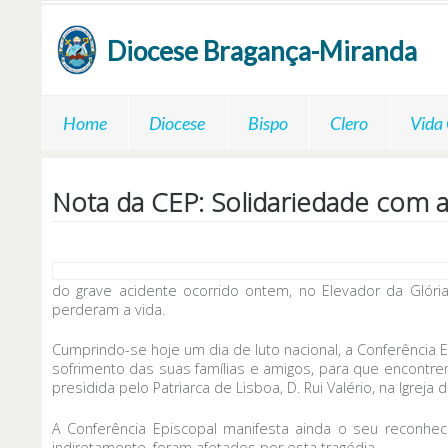
Passar para o conteúdo principal
Diocese
Bragança-Miranda
Home
Diocese
Bispo
Clero
Vida
Nota da CEP: Solidariedade com a
do grave acidente ocorrido ontem, no Elevador da Glór
perderam a vida.
Cumprindo-se hoje um dia de luto nacional, a Conferência E
sofrimento das suas famílias e amigos, para que encontre
presidida pelo Patriarca de Lisboa, D. Rui Valério, na Igrej
A Conferência Episcopal manifesta ainda o seu reconhec
indiretamente, foram afetados por esta tragédia.