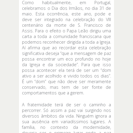
Como habitualmente, em Portugal,
celebramos o Dia dos Irmãos, no dia 31 de
maio. Esta ocorrência, este ano, pode e
deve ser integrado na celebração do VIII
centenário da morte de S. Francisco de
Assis. Para o efeito o Papa Leão dirigiu uma
carta a toda a comunidade franciscana que
podemos reconhecer dirigida a toda a Igreja.
Aí afirma que ao recordar esta celebração
significativa deseja “que a mensagem de paz
possa encontrar um eco profundo no hoje
da Igreja e da sociedade”. Para que isso
possa acontecer ela terá de ser um “dom
ativo a ser acolhido e vivido todos os dias”.
É um “dom” que não deve ser meramente
conservado, mas tem de ser fonte de
comportamentos que a gerem.
A fraternidade terá de ser o caminho a
percorrer. Só assim a paz vai surgindo nos
diversos âmbitos da vida. Ninguém ignora a
sua ausência em variadíssimos lugares. A
família, no contexto da modernidade,
deveria ser o primeiro lugar onde a paz