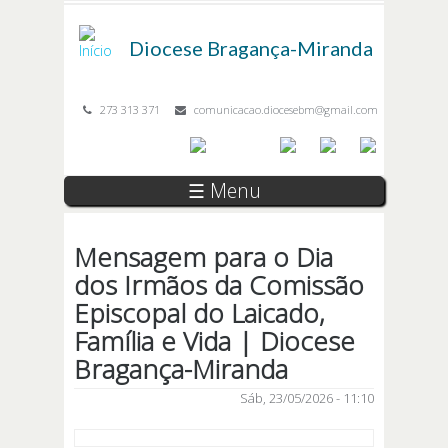
Passar para o conteúdo principal
Diocese
Bragança-Miranda
273 313 371
comunicacao.diocesebm@gmail.com
☰ Menu
Mensagem para o Dia
dos Irmãos da Comissão
Episcopal do Laicado,
Família e Vida | Diocese
Bragança-Miranda
Sáb, 23/05/2026 - 11:10