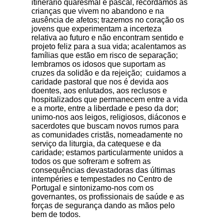
itinerário quaresmal e pascal, recordamos as
crianças que vivem no abandono e na
ausência de afetos; trazemos no coração os
jovens que experimentam a incerteza
relativa ao futuro e não encontram sentido e
projeto feliz para a sua vida; acalentamos as
famílias que estão em risco de separação;
lembramos os idosos que suportam as
cruzes da solidão e da rejeição; cuidamos a
caridade pastoral que nos é devida aos
doentes, aos enlutados, aos reclusos e
hospitalizados que permanecem entre a vida
e a morte, entre a liberdade e peso da dor;
unimo-nos aos leigos, religiosos, diáconos e
sacerdotes que buscam novos rumos para
as comunidades cristãs, nomeadamente no
serviço da liturgia, da catequese e da
caridade; estamos particularmente unidos a
todos os que sofreram e sofrem as
consequências devastadoras das últimas
intempéries e tempestades no Centro de
Portugal e sintonizamo-nos com os
governantes, os profissionais de saúde e as
forças de segurança dando as mãos pelo
bem de todos.