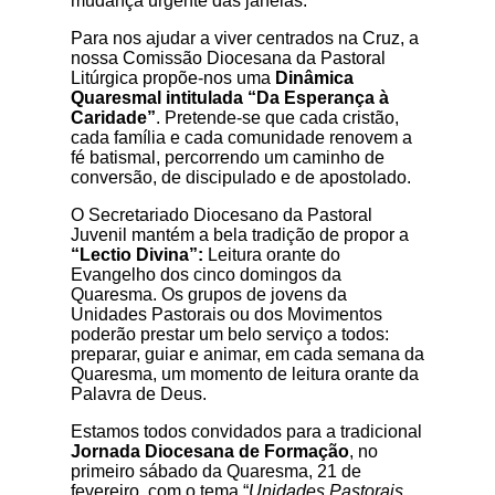
mudança urgente das janelas.
Para nos ajudar a viver centrados na Cruz, a
nossa Comissão Diocesana da Pastoral
Litúrgica propõe-nos uma
Dinâmica
Quaresmal intitulada “Da Esperança à
Caridade”
. Pretende-se que cada cristão,
cada família e cada comunidade renovem a
fé batismal, percorrendo um caminho de
conversão, de discipulado e de apostolado.
O Secretariado Diocesano da Pastoral
Juvenil mantém a bela tradição de propor a
“Lectio Divina”:
Leitura orante do
Evangelho dos cinco domingos da
Quaresma. Os grupos de jovens da
Unidades Pastorais ou dos Movimentos
poderão prestar um belo serviço a todos:
preparar, guiar e animar, em cada semana da
Quaresma, um momento de leitura orante da
Palavra de Deus.
Estamos todos convidados para a tradicional
Jornada Diocesana de Formação
, no
primeiro sábado da Quaresma, 21 de
fevereiro, com o tema “
Unidades Pastorais