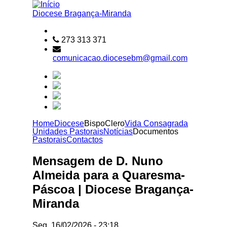
Passar para o conteúdo principal
Diocese
Bragança-Miranda
273 313 371
comunicacao.diocesebm@gmail.com
Home
Diocese
Bispo
Clero
Vida Consagrada
Unidades Pastorais
Notícias
Documentos
Pastorais
Contactos
Mensagem de D. Nuno
Almeida para a Quaresma-
Páscoa | Diocese Bragança-
Miranda
Seg, 16/02/2026 - 23:18