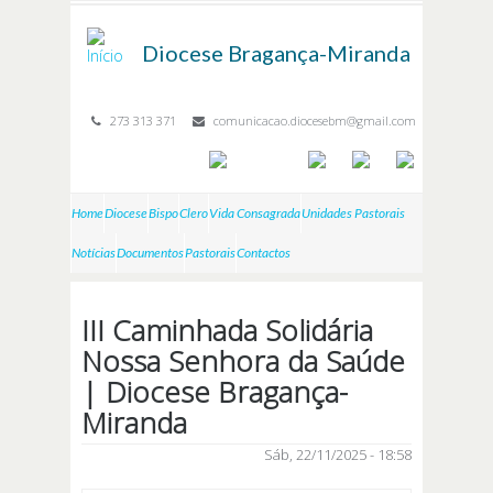
Passar para o conteúdo principal
Diocese
Bragança-Miranda
273 313 371
comunicacao.diocesebm@gmail.com
Home
Diocese
Bispo
Clero
Vida Consagrada
Unidades Pastorais
Notícias
Documentos
Pastorais
Contactos
III Caminhada Solidária
Nossa Senhora da Saúde
| Diocese Bragança-
Miranda
Sáb, 22/11/2025 - 18:58