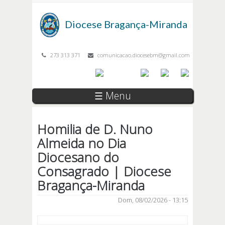
Passar para o conteúdo principal
Diocese
Bragança-Miranda
273 313 371
comunicacao.diocesebm@gmail.com
☰ Menu
Homilia de D. Nuno
Almeida no Dia
Diocesano do
Consagrado | Diocese
Bragança-Miranda
Dom, 08/02/2026 - 13:15