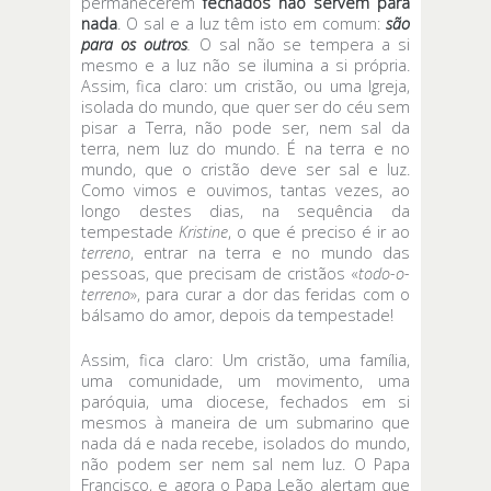
permanecerem
fechados não servem para
nada
. O sal e a luz têm isto em comum:
são
para os outros
.
O sal não se tempera a si
mesmo e a luz não se ilumina a si própria.
Assim, fica claro: um cristão, ou uma Igreja,
isolada do mundo, que quer ser do céu sem
pisar a Terra, não pode ser, nem sal da
terra, nem luz do mundo. É na terra e no
mundo, que o cristão deve ser sal e luz.
Como vimos e ouvimos, tantas vezes, ao
longo destes dias, na sequência da
tempestade
Kristine
, o que é preciso é ir ao
terreno
, entrar na terra e no mundo das
pessoas, que precisam de cristãos «
todo-o-
terreno
», para curar a dor das feridas com o
bálsamo do amor, depois da tempestade!
Assim, fica claro: Um cristão, uma família,
uma comunidade, um movimento, uma
paróquia, uma diocese, fechados em si
mesmos à maneira de um submarino que
nada dá e nada recebe, isolados do mundo,
não podem ser nem sal nem luz. O Papa
Francisco, e agora o Papa Leão alertam que