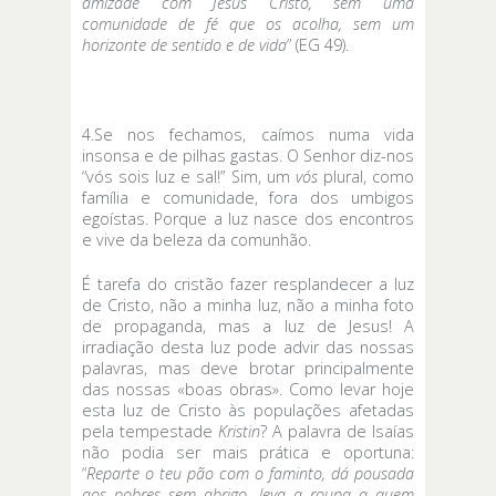
amizade com Jesus Cristo, sem uma
comunidade de fé que os acolha, sem um
horizonte de sentido e de vida
” (EG 49).
4.Se nos fechamos, caímos numa vida
insonsa e de pilhas gastas. O Senhor diz-nos
“vós sois luz e sal!” Sim, um
vós
plural, como
família e comunidade, fora dos umbigos
egoístas. Porque a luz nasce dos encontros
e vive da beleza da comunhão.
É tarefa do cristão fazer resplandecer a luz
de Cristo, não a minha luz, não a minha foto
de propaganda, mas a luz de Jesus! A
irradiação desta luz pode advir das nossas
palavras, mas deve brotar principalmente
das nossas «boas obras». Como levar hoje
esta luz de Cristo às populações afetadas
pela tempestade
Kristin
? A palavra de Isaías
não podia ser mais prática e oportuna:
“
Reparte o teu pão com o faminto, dá pousada
aos pobres sem abrigo, leva a roupa a quem