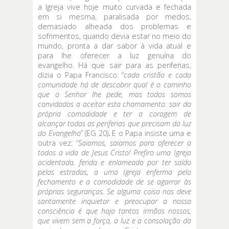
a Igreja vive hoje muito curvada e fechada
em si mesma, paralisada por medos,
demasiado alheada dos problemas e
sofrimentos, quando devia estar no meio do
mundo, pronta a dar sabor à vida atual e
para lhe oferecer a luz genuína do
evangelho. Há que sair para as periferias,
dizia o Papa Francisco: “
cada cristão e cada
comunidade há de descobrir qual é o caminho
que o Senhor lhe pede, mas todos somos
convidados a aceitar esta chamamento: sair da
própria comodidade e ter a coragem de
alcançar todas as periferias que precisam da luz
do Evangelho
” (EG 20)
.
E o Papa insiste uma e
outra vez: “
Saiamos, saiamos para oferecer a
todos a vida de Jesus Cristo! Prefiro uma Igreja
acidentada, ferida e enlameada por ter saído
pelas estradas, a uma Igreja enferma pelo
fechamento e a comodidade de se agarrar às
próprias seguranças. Se alguma coisa nos deve
santamente inquietar e preocupar a nossa
consciência é que haja tantos irmãos nossos,
que vivem sem a força, a luz e a consolação da