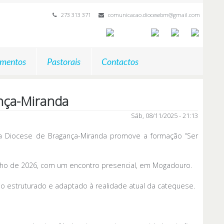
273 313 371
comunicacao.diocesebm@gmail.com
mentos
Pastorais
Contactos
nça-Miranda
Sáb, 08/11/2025 - 21:13
a Diocese de Bragança-Miranda promove a formação “Ser
unho de 2026, com um encontro presencial, em Mogadouro.
io estruturado e adaptado à realidade atual da catequese.