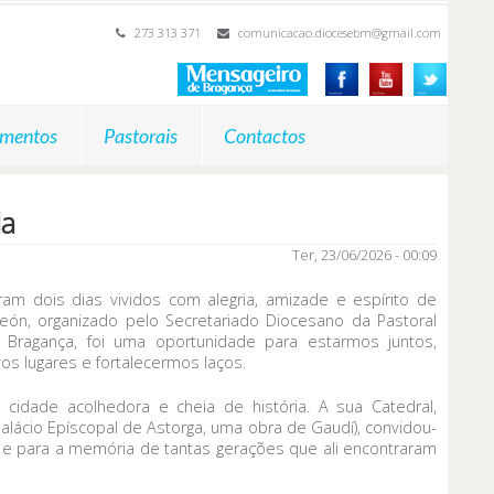
273 313 371
comunicacao.diocesebm@gmail.com
mentos
Pastorais
Contactos
da
Ter, 23/06/2026 - 00:09
am dois dias vividos com alegria, amizade e espírito de
León, organizado pelo Secretariado Diocesano da Pastoral
e Bragança, foi uma oportunidade para estarmos juntos,
s lugares e fortalecermos laços.
 cidade acolhedora e cheia de história. A sua Catedral,
lácio Epíscopal de Astorga, uma obra de Gaudí), convidou-
te e para a memória de tantas gerações que ali encontraram