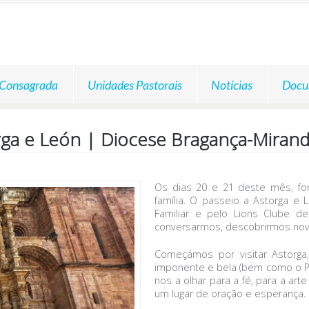
 Consagrada
Unidades Pastorais
Notícias
Docu
orga e León | Diocese Bragança-Miran
Os dias 20 e 21 deste mês, for
família. O passeio a Astorga e 
Familiar e pelo Lions Clube d
conversarmos, descobrirmos novo
Começámos por visitar Astorga,
imponente e bela (bem como o Pa
nos a olhar para a fé, para a ar
um lugar de oração e esperança.