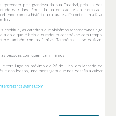
urpreender pela grandeza da sua Catedral, pela luz dos
ventude da cidade. Em cada rua, em cada visita e em cada
bendo como a história, a cultura e a fé continuam a falar
ílias.
is espiritual, as catedrais que visitámos recordam-nos algo
e tudo o que é belo e duradouro constrói-se com tempo,
ontece também com as famílias. Também elas se edificam
 pelas pessoas com quem caminhámos.
que terá lugar no próximo dia 26 de julho, em Macedo de
 Avós e dos Idosos, uma mensagem que nos desafia a cuidar
miliarbraganca@gmail.com