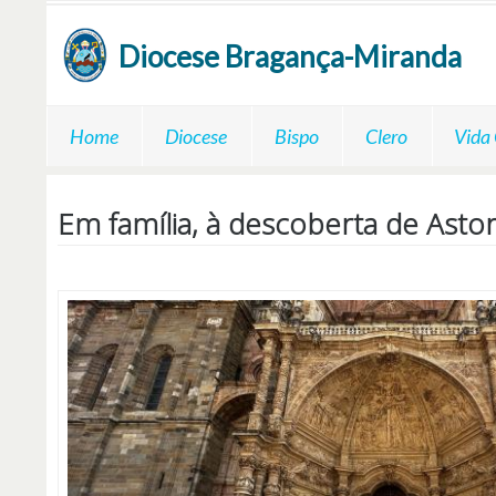
Passar para o conteúdo principal
Diocese
Bragança-Miranda
Home
Diocese
Bispo
Clero
Vida
Em família, à descoberta de Ast