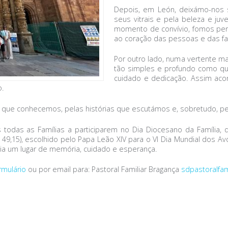
Depois, em León, deixámo-nos s
seus vitrais e pela beleza e ju
momento de convívio, fomos perce
ao coração das pessoas e das fam
Por outro lado, numa vertente ma
tão simples e profundo como qu
cuidado e dedicação. Assim ac
o.
es que conhecemos, pelas histórias que escutámos e, sobretudo,
todas as Famílias a participarem no Dia Diocesano da Família, 
Is 49,15), escolhido pelo Papa Leão XIV para o VI Dia Mundial dos
mília um lugar de memória, cuidado e esperança.
rmulário
ou por email para: Pastoral Familiar Bragança
sdpastoralfa